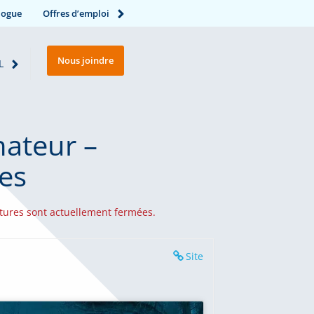
logue
Offres d’emploi
Nous joindre
L
ateur –
es
tures sont actuellement fermées.
Site