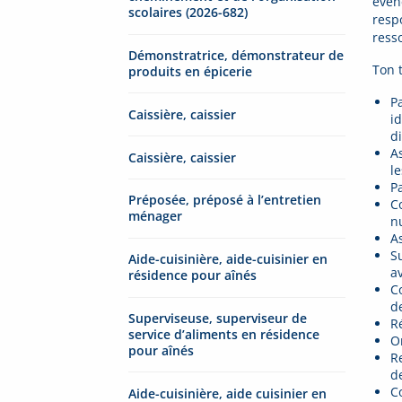
évén
scolaires (2026-682)
resp
ress
Démonstratrice, démonstrateur de
Ton 
produits en épicerie
Pa
Caissière, caissier
i
di
A
Caissière, caissier
le
P
Préposée, préposé à l’entretien
C
ménager
nu
A
S
Aide-cuisinière, aide-cuisinier en
a
résidence pour aînés
C
d
Superviseuse, superviseur de
R
service d’aliments en résidence
O
pour aînés
R
de
C
Aide-cuisinière, aide cuisinier en