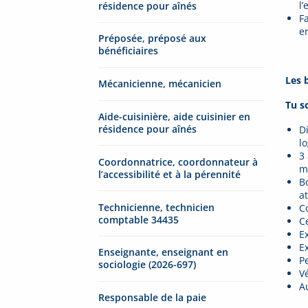
l’
résidence pour aînés
F
e
Préposée, préposé aux
bénéficiaires
Les 
Mécanicienne, mécanicien
Tu s
Aide-cuisinière, aide cuisinier en
résidence pour aînés
D
l
3
Coordonnatrice, coordonnateur à
mu
l’accessibilité et à la pérennité
B
a
Technicienne, technicien
C
comptable 34435
C
E
Ex
Enseignante, enseignant en
P
sociologie (2026-697)
V
A
Responsable de la paie