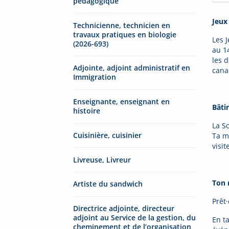
pédagogique
Jeux
Technicienne, technicien en
travaux pratiques en biologie
Les 
(2026-693)
au 1
les d
Adjointe, adjoint administratif en
cana
Immigration
Enseignante, enseignant en
Bâtir
histoire
La S
Cuisinière, cuisinier
Ta m
visi
Livreuse, Livreur
Ton 
Artiste du sandwich
Prêt·
Directrice adjointe, directeur
adjoint au Service de la gestion, du
En t
cheminement et de l’organisation