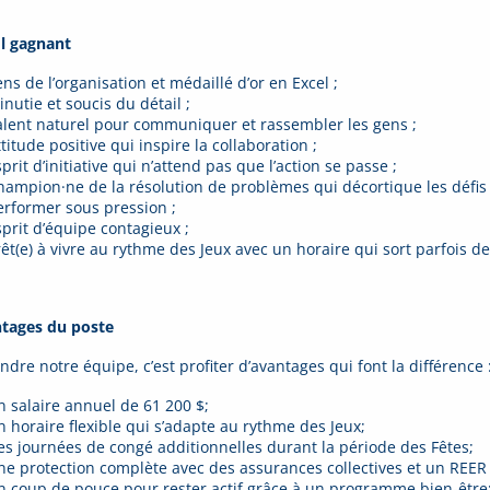
il gagnant
ns de l’organisation et médaillé d’or en Excel ;
nutie et soucis du détail ;
alent naturel pour communiquer et rassembler les gens ;
titude positive qui inspire la collaboration ;
prit d’initiative qui n’attend pas que l’action se passe ;
hampion·ne de la résolution de problèmes qui décortique les défis av
erformer sous pression ;
sprit d’équipe contagieux ;
rêt(e) à vivre au rythme des Jeux avec un horaire qui sort parfois de
tages du poste
ndre notre équipe, c’est profiter d’avantages qui font la différence 
n salaire annuel de 61 200 $;
n horaire flexible qui s’adapte au rythme des Jeux;
es journées de congé additionnelles durant la période des Fêtes;
ne protection complète avec des assurances collectives et un REER c
n coup de pouce pour rester actif grâce à un programme bien-être