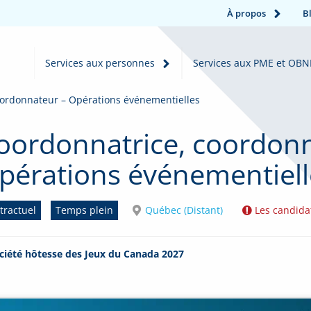
À propos
B
Services aux personnes
Services aux PME et OBN
oordonnateur – Opérations événementielles
oordonnatrice, coordonn
pérations événementiell
tractuel
Temps plein
Québec (Distant)
Les candida
ciété hôtesse des Jeux du Canada 2027