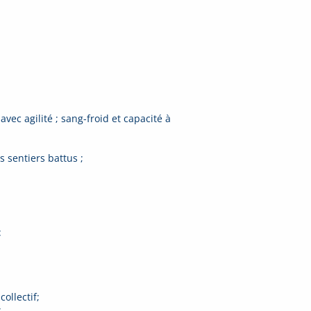
ec agilité ; sang-froid et capacité à
s sentiers battus ;
:
ollectif;
;