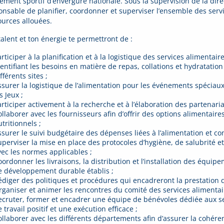
ement sportif d’envergure nationale. Sous la supervision de la direc
onsable de planifier, coordonner et superviser l’ensemble des servi
ources allouées.
talent et ton énergie te permettront de :
rticiper à la planification et à la logistique des services alimentai
dentifiant les besoins en matière de repas, collations et hydratatio
fférents sites ;
ssurer la logistique de l’alimentation pour les événements spécia
s Jeux ;
articiper activement à la recherche et à l’élaboration des partenaria
ollaborer avec les fournisseurs afin d’offrir des options alimentair
tritionnels ;
ssurer le suivi budgétaire des dépenses liées à l’alimentation et con
uperviser la mise en place des protocoles d’hygiène, de salubrité et
vec les normes applicables ;
oordonner les livraisons, la distribution et l’installation des équip
e développement durable établis ;
édiger des politiques et procédures qui encadreront la prestation d
rganiser et animer les rencontres du comité des services alimentai
ecruter, former et encadrer une équipe de bénévoles dédiée aux se
 travail positif et une exécution efficace ;
ollaborer avec les différents départements afin d’assurer la cohére