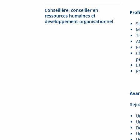
Conseillère, conseiller en
Prof
ressources humaines et
développement organisationnel
Se
Mi
T
At
Es
C
p
E
P
Avan
Rejoi
U
U
D
U
U