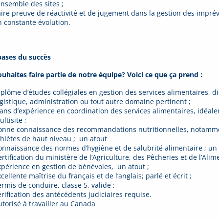
ensemble des sites ;
aire preuve de réactivité et de jugement dans la gestion des imp
n constante évolution.
bases du succès
ouhaites faire partie de notre équipe? Voici ce que ça prend :
iplôme d’études collégiales en gestion des services alimentaires, di
ogistique, administration ou tout autre domaine pertinent ;
 ans d’expérience en coordination des services alimentaires, idéa
ltisite ;
onne connaissance des recommandations nutritionnelles, notammen
thlètes de haut niveau ; un atout
onnaissance des normes d’hygiène et de salubrité alimentaire ; un 
ertification du ministère de l’Agriculture, des Pêcheries et de l’Ali
xpérience en gestion de bénévoles, un atout ;
cellente maîtrise du français et de l’anglais; parlé et écrit ;
ermis de conduire, classe 5, valide ;
érification des antécédents judiciaires requise.
utorisé à travailler au Canada