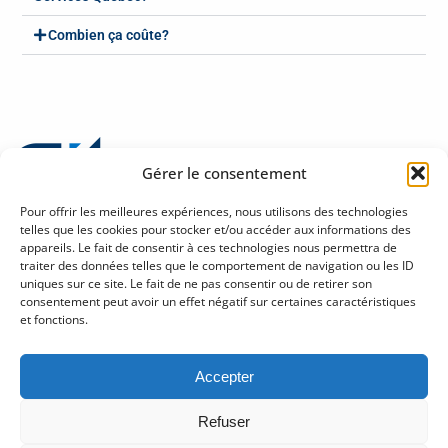
Combien ça coûte?
Gérer le consentement
Pour offrir les meilleures expériences, nous utilisons des technologies
telles que les cookies pour stocker et/ou accéder aux informations des
appareils. Le fait de consentir à ces technologies nous permettra de
traiter des données telles que le comportement de navigation ou les ID
Politique de confidentialité sur la protection des renseignements personnels
uniques sur ce site. Le fait de ne pas consentir ou de retirer son
Halles Fleur de Lys
consentement peut avoir un effet négatif sur certaines caractéristiques
245, rue Soumande, bureau 280
et fonctions.
Québec (Québec) G1M 3H6
Tél : 418 686-1888
Accepter
gitcre@git.qc.ca
Refuser
Abonnez-vous à notre infolettre