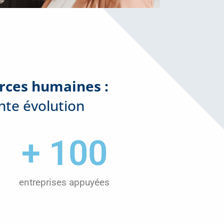
urces humaines :
nte évolution
+ 
100
entreprises appuyées