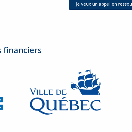
Je veux un appui en resso
 financiers