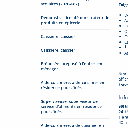
scolaires (2026-682)
Exig
D
Démonstratrice, démonstrateur de
Av
produits en épicerie
C
O
Caissière, caissier
Ca
C
Ê
Caissière, caissier
A
Préposée, préposé à l’entretien
ménager
Si v
affi
Aide-cuisinière, aide-cuisinier en
trav
résidence pour aînés
Inf
Superviseuse, superviseur de
Salai
service d’aliments en résidence
pour aînés
24 $
Horai
40 h
Aide-cuisinière, aide cuisinier en