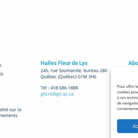
Halles Fleur de Lys
Abo
s
245, rue Soumande, bureau 280
es
Québec (Québec) G1M 3H6
M'
Pour offrir 
Tél : 418 686-1888
cookies pour
gitcre@git.qc.ca
à ces techn
de navigatio
consentement
lité sur la
gnements
Ac