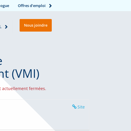
logue
Offres d’emploi
Nous joindre
L
e
nt (VMI)
t actuellement fermées.
Site