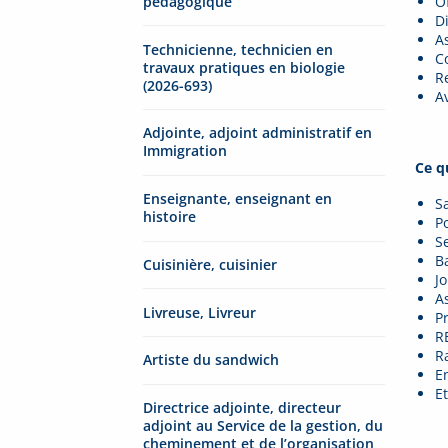
pédagogique
Of
D
A
Technicienne, technicien en
C
travaux pratiques en biologie
R
(2026-693)
A
Adjointe, adjoint administratif en
Immigration
Ce q
Enseignante, enseignant en
S
histoire
P
S
B
Cuisinière, cuisinier
J
A
Livreuse, Livreur
P
R
R
Artiste du sandwich
E
E
Directrice adjointe, directeur
adjoint au Service de la gestion, du
cheminement et de l’organisation