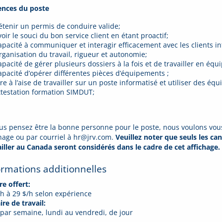
ences du poste
étenir un permis de conduire valide;
oir le souci du bon service client en étant proactif;
apacité à communiquer et interagir efficacement avec les clients in
rganisation du travail, rigueur et autonomie;
pacité de gérer plusieurs dossiers à la fois et de travailler en équi
apacité d’opérer différentes pièces d’équipements ;
tre à l’aise de travailler sur un poste informatisé et utiliser des é
ttestation formation SIMDUT;
ous pensez être la bonne personne pour le poste, nous voulons vous
chage ou par courriel à hr@jrv.com.
Veuillez noter que seuls les ca
ailler au Canada seront considérés dans le cadre de cet affichage.
ormations additionnelles
re offert:
/h à 29 $/h selon expérience
re de travail:
 par semaine, lundi au vendredi, de jour