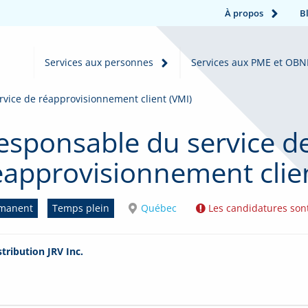
À propos
B
Services aux personnes
Services aux PME et OBN
vice de réapprovisionnement client (VMI)
esponsable du service d
éapprovisionnement clie
manent
Temps plein
Québec
Les candidatures son
stribution JRV Inc.