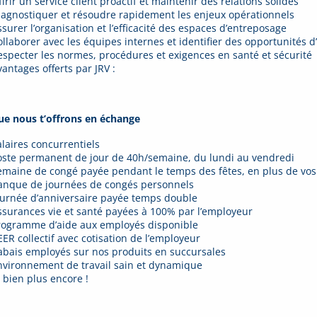
frir un service client proactif et maintenir des relations solides
iagnostiquer et résoudre rapidement les enjeux opérationnels
ssurer l’organisation et l’efficacité des espaces d’entreposage
ollaborer avec les équipes internes et identifier des opportunités d
especter les normes, procédures et exigences en santé et sécurité
vantages offerts par JRV :
ue nous t’offrons en échange
alaires concurrentiels
oste permanent de jour de 40h/semaine, du lundi au vendredi
emaine de congé payée pendant le temps des fêtes, en plus de vos
anque de journées de congés personnels
ournée d’anniversaire payée temps double
ssurances vie et santé payées à 100% par l’employeur
rogramme d’aide aux employés disponible
EER collectif avec cotisation de l’employeur
abais employés sur nos produits en succursales
nvironnement de travail sain et dynamique
t bien plus encore !