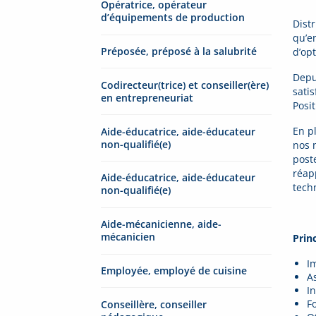
Opératrice, opérateur
d’équipements de production
Dist
qu’e
Préposée, préposé à la salubrité
d’op
Depu
Codirecteur(trice) et conseiller(ère)
sati
en entrepreneuriat
Posi
En p
Aide-éducatrice, aide-éducateur
non-qualifié(e)
nos n
post
réap
Aide-éducatrice, aide-éducateur
tech
non-qualifié(e)
Aide-mécanicienne, aide-
mécanicien
Prin
Im
Employée, employé de cuisine
A
I
F
Conseillère, conseiller