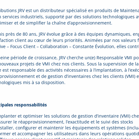
ributions JRV est un distributeur spécialisé en produits de Mainte
n services industriels, supporté par des solutions technologiques 
timiser et de simplifier la chaîne d’approvisionnement.
is près de 80 ans, JRV évolue grâce à des équipes dynamiques, eng
sfaction client au cœur de leurs priorités. Animées par nos valeur
tive – Focus Client – Collaboration – Constante Évolution, elles con
leine période de croissance, JRV cherche un(e) Responsable VMI p
ouveaux projets de VMI chez nos clients. Sous la supervision de la d
e est responsable des activités nécessaires à l’implantation, à l’e
provisionnement et de gestion d’inventaires chez les clients (VMI) 
nologiques mis à sa disposition.
cipales responsabilités
planter et optimiser les solutions de gestion d’inventaire (VMI) che
ssurer le réapprovisionnement, l’exactitude et le suivi des stocks
nstaller, configurer et maintenir les équipements et systèmes (inclu
ormer et accompagner les utilisateurs dans leurs opérations quoti