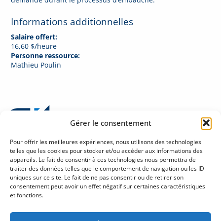
Informations additionnelles
Salaire offert:
16,60 $/heure
Personne ressource:
Mathieu Poulin
Gérer le consentement
Pour offrir les meilleures expériences, nous utilisons des technologies
telles que les cookies pour stocker et/ou accéder aux informations des
appareils. Le fait de consentir à ces technologies nous permettra de
traiter des données telles que le comportement de navigation ou les ID
Politique de confidentialité sur la protection des renseignements personnels
uniques sur ce site. Le fait de ne pas consentir ou de retirer son
Halles Fleur de Lys
consentement peut avoir un effet négatif sur certaines caractéristiques
245, rue Soumande, bureau 280
et fonctions.
Québec (Québec) G1M 3H6
Tél : 418 686-1888