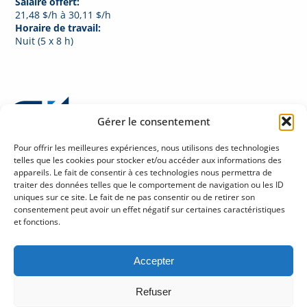
Salaire offert:
21,48 $/h à 30,11 $/h
Horaire de travail:
Nuit (5 x 8 h)
Gérer le consentement
Pour offrir les meilleures expériences, nous utilisons des technologies
telles que les cookies pour stocker et/ou accéder aux informations des
appareils. Le fait de consentir à ces technologies nous permettra de
traiter des données telles que le comportement de navigation ou les ID
Politique de confidentialité sur la protection des renseignements personnels
uniques sur ce site. Le fait de ne pas consentir ou de retirer son
Halles Fleur de Lys
consentement peut avoir un effet négatif sur certaines caractéristiques
245, rue Soumande, bureau 280
et fonctions.
Québec (Québec) G1M 3H6
Tél : 418 686-1888
Accepter
gitcre@git.qc.ca
Refuser
Abonnez-vous à notre infolettre