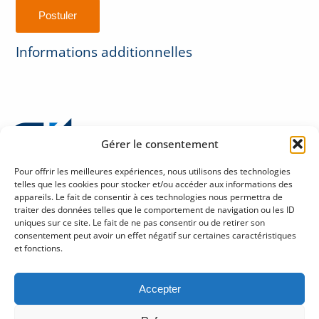
Informations additionnelles
Gérer le consentement
Pour offrir les meilleures expériences, nous utilisons des technologies
telles que les cookies pour stocker et/ou accéder aux informations des
appareils. Le fait de consentir à ces technologies nous permettra de
traiter des données telles que le comportement de navigation ou les ID
Politique de confidentialité sur la protection des renseignements personnels
uniques sur ce site. Le fait de ne pas consentir ou de retirer son
Halles Fleur de Lys
consentement peut avoir un effet négatif sur certaines caractéristiques
245, rue Soumande, bureau 280
et fonctions.
Québec (Québec) G1M 3H6
Tél : 418 686-1888
Accepter
gitcre@git.qc.ca