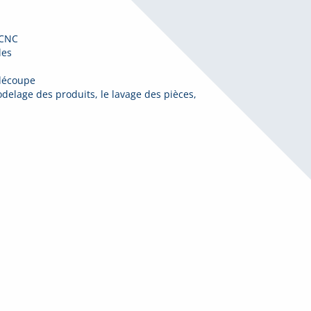
 CNC
les
 découpe
odelage des produits, le lavage des pièces,