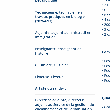
pédagogique
• 2 t
• Clu
Technicienne, technicien en
• RE
travaux pratiques en biologie
• 4 
(2026-693)
• 20
• 3 
Adjointe, adjoint administratif en
• 2 
Immigration
Enseignante, enseignant en
Comp
histoire
• Po
Cuisinière, cuisinier
• Po
• Po
• Po
Livreuse, Livreur
• Po
Artiste du sandwich
Qual
Directrice adjointe, directeur
adjoint au Service de la gestion, du
• Gra
cheminement et de l’organisation