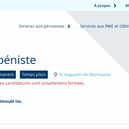
À propos
B
Services aux personnes
Services aux PME et OBN
béniste
manent
Temps plein
St-Augustin-de-Desmaures
es candidatures sont actuellement fermées.
émoulé Inc.