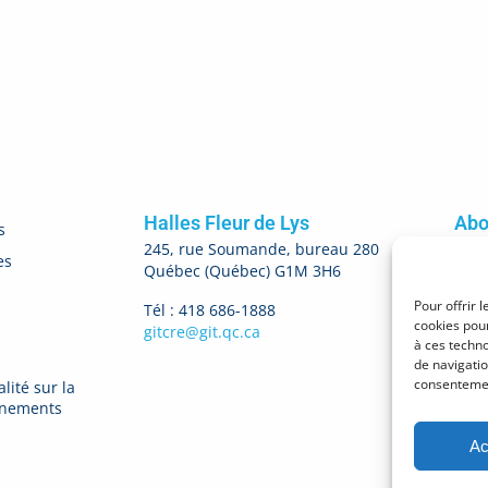
Halles Fleur de Lys
Abo
s
245, rue Soumande, bureau 280
es
Québec (Québec) G1M 3H6
M'
Pour offrir 
Tél : 418 686-1888
cookies pour
gitcre@git.qc.ca
à ces techn
de navigatio
consentement
lité sur la
gnements
Ac