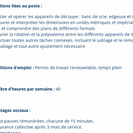
tions liées au poste :
uster et opérer les appareils de découpe : banc de scie, edgeuse et
surer et interpréter les dimensions en unités métriques et impéria
re et comprendre des plans de différents formats
urer la rotation et la polyvalence entre les différents appareils de
fectuer toutes autres tâches connexes, incluant le sablage et le rem
ballage et tout autre ajustement nécessaire
itions d’emploi :
Permis de travail renouvelable, temps plein
re d’heures par semaine :
40
tages sociaux :
ux pauses rémunérées, chacune de 15 minutes.
surance collective après 3 mois de service.
lémédecine.