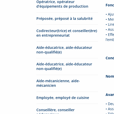
Opératrice, opérateur
Fonc
d’équipements de production
• Aj
Préposée, préposé à la salubrité
• Me
• Li
• Ass
Codirecteur(trice) et conseiller(ère)
• Ef
en entrepreneuriat
l’em
Aide-éducatrice, aide-éducateur
non-qualifié(e)
Cond
Aide-éducatrice, aide-éducateur
non-qualifié(e)
Nomb
Aide-mécanicienne, aide-
mécanicien
Avan
Employée, employé de cuisine
• De
• As
Conseillère, conseiller
• Té