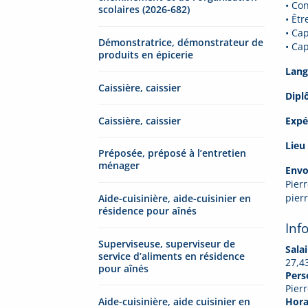
• Co
scolaires (2026-682)
• Êt
• Ca
Démonstratrice, démonstrateur de
• Cap
produits en épicerie
Lang
Caissière, caissier
Dipl
Caissière, caissier
Expé
Lieu 
Préposée, préposé à l’entretien
ménager
Envo
Pier
pier
Aide-cuisinière, aide-cuisinier en
résidence pour aînés
Inf
Superviseuse, superviseur de
Salai
service d’aliments en résidence
27,4
pour aînés
Pers
Pier
Aide-cuisinière, aide cuisinier en
Horai