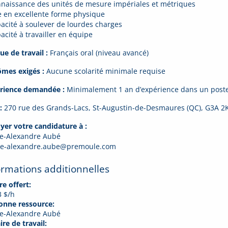
nnaissance des unités de mesure impériales et métriques
re en excellente forme physique
pacité à soulever de lourdes charges
acité à travailler en équipe
ue de travail :
Français oral (niveau avancé)
ômes exigés :
Aucune scolarité minimale requise
rience demandée :
Minimalement 1 an d’expérience dans un poste
:
270 rue des Grands-Lacs, St-Augustin-de-Desmaures (QC), G3A 2
yer votre candidature à :
re-Alexandre Aubé
re-alexandre.aube@premoule.com
ormations additionnelles
re offert:
3 $/h
onne ressource:
re-Alexandre Aubé
re de travail: