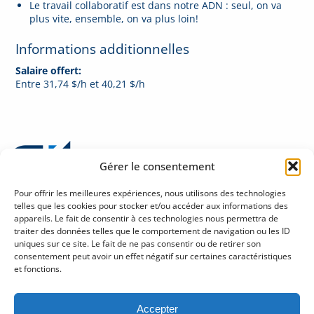
Le travail collaboratif est dans notre ADN : seul, on va
plus vite, ensemble, on va plus loin!
Informations additionnelles
Salaire offert:
Entre 31,74 $/h et 40,21 $/h
Gérer le consentement
Pour offrir les meilleures expériences, nous utilisons des technologies
telles que les cookies pour stocker et/ou accéder aux informations des
appareils. Le fait de consentir à ces technologies nous permettra de
traiter des données telles que le comportement de navigation ou les ID
Politique de confidentialité sur la protection des renseignements personnels
uniques sur ce site. Le fait de ne pas consentir ou de retirer son
Halles Fleur de Lys
consentement peut avoir un effet négatif sur certaines caractéristiques
245, rue Soumande, bureau 280
et fonctions.
Québec (Québec) G1M 3H6
Tél : 418 686-1888
Accepter