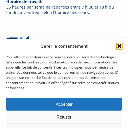
Horaire de travail:
35 heures par semaine réparties entre 7 h 30 et 18 h du
lundi au vendredi selon l'horaire des cours.
Gérer le consentement
Pour offrir les meilleures expériences, nous utilisons des technologies
telles que les cookies pour stocker et/ou accéder aux informations des
appareils. Le fait de consentir à ces technologies nous permettra de
traiter des données telles que le comportement de navigation ou les ID
Politique de confidentialité sur la protection des renseignements personnels
uniques sur ce site. Le fait de ne pas consentir ou de retirer son
Halles Fleur de Lys
consentement peut avoir un effet négatif sur certaines caractéristiques
245, rue Soumande, bureau 280
et fonctions.
Québec (Québec) G1M 3H6
Tél : 418 686-1888
Accepter
gitcre@git.qc.ca
Refuser
Abonnez-vous à notre infolettre