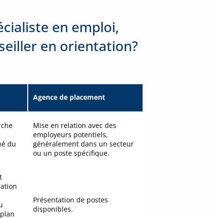
écialiste en emploi,
eiller en orientation?
Agence de placement
rche
Mise en relation avec des
employeurs potentiels,
hé du
généralement dans un secteur
ou un poste spécifique.
t
ration
Présentation de postes
u
disponibles.
 plan