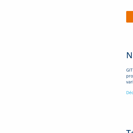
N
GIT
pro
var
Déc
T