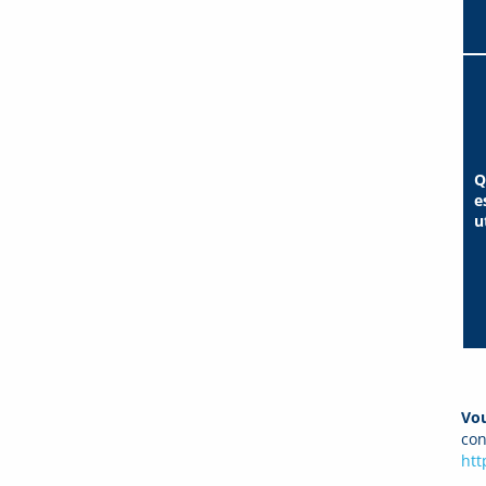
Q
e
u
Vou
con
htt